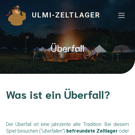
ULMI-ZELTLAGER
Überfall
Was ist ein Überfall?
Der Überfall ist eine jahrzente alte Tradition. Bei diesem
Spiel besuchen (
“überfallen”
)
befreundete Zeltlager
oder